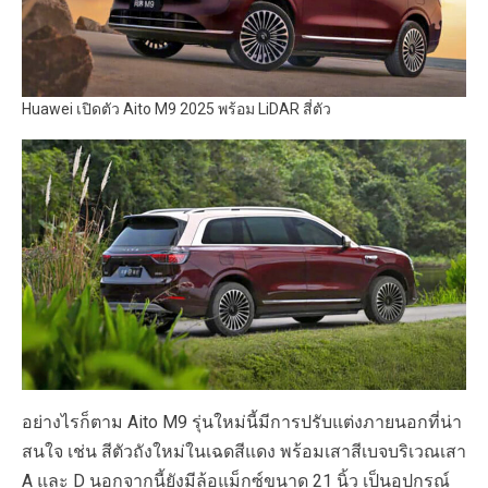
Huawei เปิดตัว Aito M9 2025 พร้อม LiDAR สี่ตัว
อย่างไรก็ตาม Aito M9 รุ่นใหม่นี้มีการปรับแต่งภายนอกที่น่า
สนใจ เช่น สีตัวถังใหม่ในเฉดสีแดง พร้อมเสาสีเบจบริเวณเสา
A และ D นอกจากนี้ยังมีล้อแม็กซ์ขนาด 21 นิ้ว เป็นอุปกรณ์