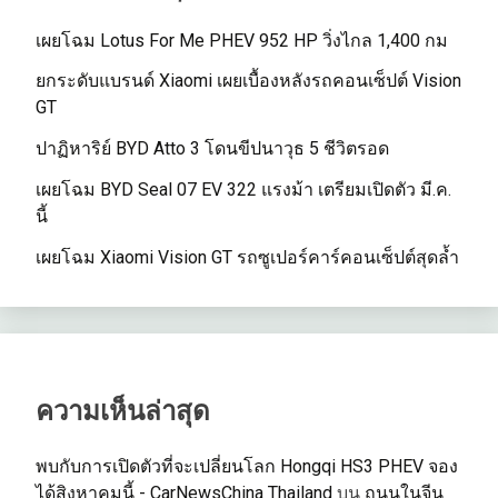
เผยโฉม Lotus For Me PHEV 952 HP วิ่งไกล 1,400 กม
ยกระดับแบรนด์ Xiaomi เผยเบื้องหลังรถคอนเซ็ปต์ Vision
GT
ปาฏิหาริย์ BYD Atto 3 โดนขีปนาวุธ 5 ชีวิตรอด
เผยโฉม BYD Seal 07 EV 322 แรงม้า เตรียมเปิดตัว มี.ค.
นี้
เผยโฉม Xiaomi Vision GT รถซูเปอร์คาร์คอนเซ็ปต์สุดล้ำ
ความเห็นล่าสุด
พบกับการเปิดตัวที่จะเปลี่ยนโลก Hongqi HS3 PHEV จอง
ได้สิงหาคมนี้ - CarNewsChina Thailand
บน
ถนนในจีน