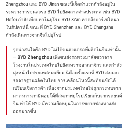
Zhengzhou และ BYD Jinan ขณะนี้เจ็ดลำแรกกำลังอยู่ใน
ระหว่างการขนส่งรถ BYD ไปยังตลาดต่างประเทศ เช่น BYD
Hefei กำลังเทียบท่าในยุโรป BYD Xi’an คาดถึงบาร์เซโลนา
ในสัปดาห์นี้ ขณะที่ BYD Shenzhen และ BYD Changsha
กำลังเดินทางจากจีนไปยุโรป
จุดน่าสนใจคือ BYD ไม่ได้ขนส่งแต่รถที่ผลิตในจีนเท่านั้น
—
BYD Zhengzhou
เพิ่งขนส่งรถพวงมาลัยขวาจาก
โรงงานในประเทศไทยไปยังสหราชอาณาจักร และกำลัง
มุ่งหน้าไปประเทศเบลเยียม นี่คือครั้งแรกที่ BYD ส่งออก
รถจากฐานผลิตในไทย การเคลื่อนไหวนี้สะท้อนข้อได้
เปรียบเชิงการค้า เนื่องจากประเทศไทยไม่ถูกกระทบจาก
มาตรการภาษีตอบโต้ที่สหภาพยุโรปเรียกเก็บจากรถยนต์
จีน ทำให้ BYD มีความยืดหยุ่นในการขยายช่องทางส่ง
ออกมากขึ้น